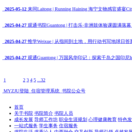
2025-05-12
来同Laitong | Running Haining 海宁文物感官盛宴City C
2025-04-27
观通书院Guantong | 打击乐·非洲鼓体验课圆满落幕 Afric
2025-04-27
惟学Weixue | 从指间到土地，用行动书写地球日答案 Hand
2025-04-27
观通Guantong | 万国风华印记：探索千岛之国印尼Indones
1
2
3
4
5
...32
MYZJU登陆
住宿管理系统
书院公众号
首页
关于书院
书院简介
书院人员
成长发展
导师工作坊
职业生涯规划
心理健康教育
特色发
一站式服务
学生事务
住宿服务
书院生活
书香沁人
中西融合
交叉创新
导师引领
卓越发