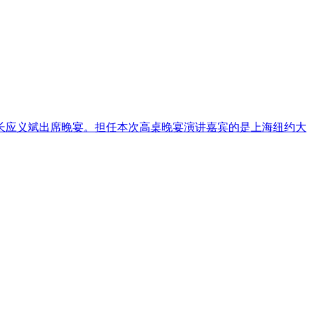
长应义斌出席晚宴。担任本次高桌晚宴演讲嘉宾的是上海纽约大