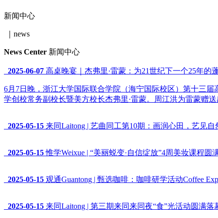
新闻中心
｜news
News Center
新闻中心
2025-06-07
高桌晚宴｜杰弗里·雷蒙：为21世纪下一个25年的
6月7日晚，浙江大学国际联合学院（海宁国际校区）第十三
学创校常务副校长暨美方校长杰弗里·雷蒙。周江洪为雷蒙赠
2025-05-15
来同Laitong | 艺曲同工第10期：画润心田，艺见自然Oil P
2025-05-15
惟学Weixue | “美丽蜕变·自信绽放”4周美妆课程圆满结课 4-W
2025-05-15
观通Guantong | 甄选咖啡：咖啡研学活动Coffee Experienti
2025-05-15
来同Laitong | 第三期来同来同夜“食”光活动圆满落幕 Hain