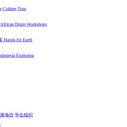
ulture Tour
an Drum Workshops
s for Earth
ia Exploring
展项目
学生组织
展